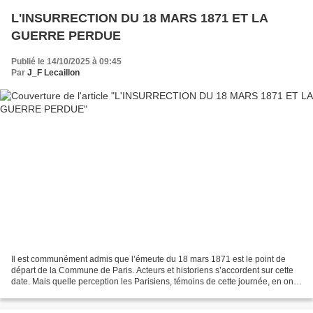
L'INSURRECTION DU 18 MARS 1871 ET LA
GUERRE PERDUE
Publié le 14/10/2025 à 09:45
Par
J_F Lecaillon
Il est communément admis que l’émeute du 18 mars 1871 est le point de
départ de la Commune de Paris. Acteurs et historiens s’accordent sur cette
date. Mais quelle perception les Parisiens, témoins de cette journée, en ont-
ils eu au temps T ? En quoi ce...