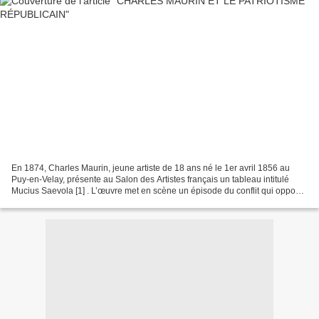
En 1874, Charles Maurin, jeune artiste de 18 ans né le 1er avril 1856 au
Puy-en-Velay, présente au Salon des Artistes français un tableau intitulé
Mucius Saevola [1] . L’œuvre met en scène un épisode du conflit qui oppose
en 507 avant Jésus-Christ la...