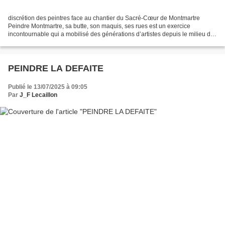
discrétion des peintres face au chantier du Sacré-Cœur de Montmartre
Peindre Montmartre, sa butte, son maquis, ses rues est un exercice
incontournable qui a mobilisé des générations d’artistes depuis le milieu du
XIXe siècle. Entre 1875 et 1912, s’y développe...
PEINDRE LA DEFAITE
Publié le 13/07/2025 à 09:05
Par
J_F Lecaillon