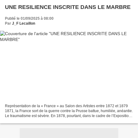
UNE RESILIENCE INSCRITE DANS LE MARBRE
Publié le 01/09/2025 à 08:00
Par
J_F Lecaillon
Représentation de la « France » au Salon des Artistes entre 1872 et 1879
1871, la France sort de la guerre contre la Prusse battue, humiliée, anéantie.
Le traumatisme est sévère. En 1878, pourtant, dans le cadre de l’Exposition
universelle de Paris, elle...