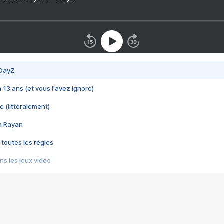
 DayZ
 a 13 ans (et vous l'avez ignoré)
e (littéralement)
im Rayan
 toutes les règles
s les jeux vidéo
us choquant de Rockstar ? - Le scandale BULLY
e plus moche de Steam
du RÊVE tourne au CAUCHEMAR