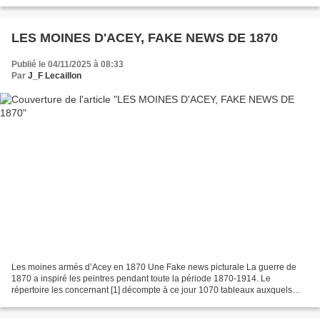
Si Louise Michel peut...
LES MOINES D'ACEY, FAKE NEWS DE 1870
Publié le 04/11/2025 à 08:33
Par
J_F Lecaillon
Les moines armés d’Acey en 1870 Une Fake news picturale La guerre de
1870 a inspiré les peintres pendant toute la période 1870-1914. Le
répertoire les concernant [1] décompte à ce jour 1070 tableaux auxquels
s’ajoutent la multitude d’images d’Épinal,...