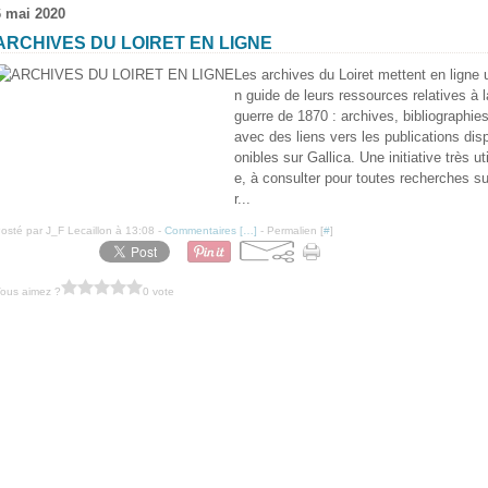
6 mai 2020
ARCHIVES DU LOIRET EN LIGNE
Les archives du Loiret mettent en ligne 
n guide de leurs ressources relatives à l
guerre de 1870 : archives, bibliographie
avec des liens vers les publications dis
onibles sur Gallica. Une initiative très uti
e, à consulter pour toutes recherches s
r...
osté par J_F Lecaillon à 13:08 -
Commentaires [
…
]
- Permalien [
#
]
ous aimez ?
0 vote