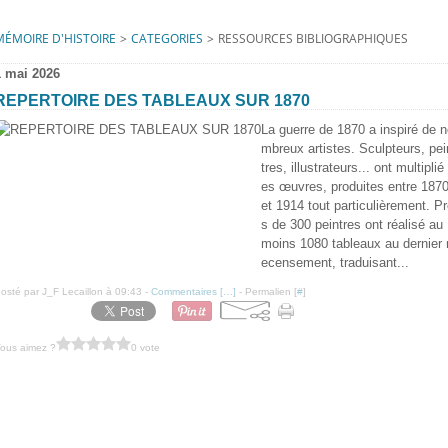
MÉMOIRE D'HISTOIRE
>
CATEGORIES
>
RESSOURCES BIBLIOGRAPHIQUES
1 mai 2026
REPERTOIRE DES TABLEAUX SUR 1870
La guerre de 1870 a inspiré de 
mbreux artistes. Sculpteurs, pei
tres, illustrateurs... ont multiplié 
es œuvres, produites entre 187
et 1914 tout particulièrement. P
s de 300 peintres ont réalisé au
moins 1080 tableaux au dernier 
ecensement, traduisant...
osté par J_F Lecaillon à 09:43 -
Commentaires [
…
]
- Permalien [
#
]
ous aimez ?
0 vote