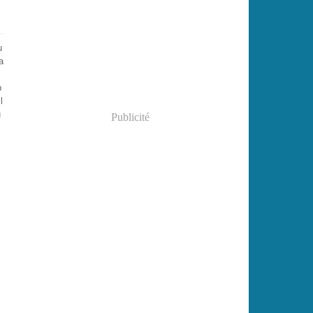
Janvier
(2)
u
a
s
p
l
u
Publicité