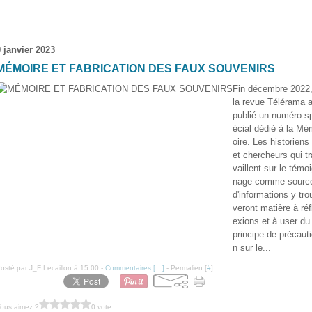
9 janvier 2023
MÉMOIRE ET FABRICATION DES FAUX SOUVENIRS
Fin décembre 2022
la revue Télérama 
publié un numéro s
écial dédié à la Mé
oire. Les historiens
et chercheurs qui tr
vaillent sur le témo
nage comme sourc
d'informations y tro
veront matière à réf
exions et à user du
principe de précaut
n sur le...
osté par J_F Lecaillon à 15:00 -
Commentaires [
…
]
- Permalien [
#
]
ous aimez ?
0 vote