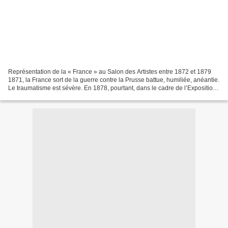
Représentation de la « France » au Salon des Artistes entre 1872 et 1879
1871, la France sort de la guerre contre la Prusse battue, humiliée, anéantie.
Le traumatisme est sévère. En 1878, pourtant, dans le cadre de l’Exposition
universelle de Paris, elle...