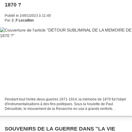
1870 ?
Publié le 24/01/2023 à 11:40
Par
J_F Lecaillon
Pendant tout l'entre-deux-guerres 1871-1914, la mémoire de 1870 fut l'objet
d'instrumentalisations à des fins politiques. Sous la houlette de Paul
Déroulède, le mouvement de la Revanche en usa à grands renforts
d'articles, chansons, images et autres outils...
SOUVENIRS DE LA GUERRE DANS "LA VIE