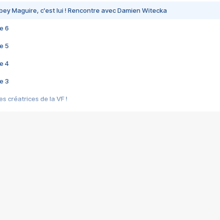
bey Maguire, c'est lui ! Rencontre avec Damien Witecka
e 6
e 5
e 4
e 3
s créatrices de la VF !
e 2
e 1
e Mektoub My Love arrive enfin ! Rencontre avec Shaïn Boumedine et Sal
i : après Toni en famille
elle réalise le bouleversant Dites lui que je l'aime
ais ! Rencontre autour de Vie privée de Rebecca Zlotowski