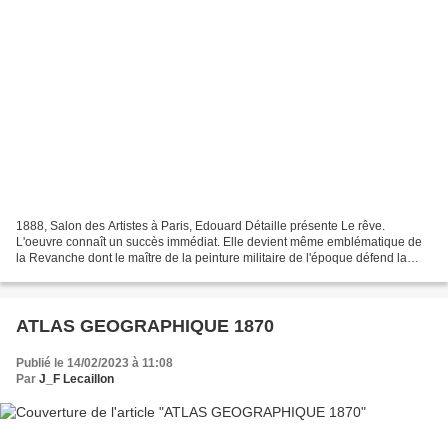
1888, Salon des Artistes à Paris, Edouard Détaille présente Le rêve.
L'oeuvre connaît un succès immédiat. Elle devient même emblématique de
la Revanche dont le maître de la peinture militaire de l'époque défend la
cause au sein de la Ligue des Patriotes...
ATLAS GEOGRAPHIQUE 1870
Publié le 14/02/2023 à 11:08
Par
J_F Lecaillon