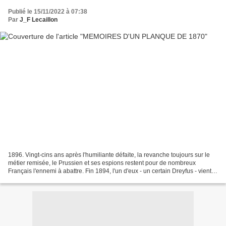
Publié le 15/11/2022 à 07:38
Par
J_F Lecaillon
1896. Vingt-cins ans après l'humiliante défaite, la revanche toujours sur le
métier remisée, le Prussien et ses espions restent pour de nombreux
Français l'ennemi à abattre. Fin 1894, l'un d'eux - un certain Dreyfus - vient
d'être aux yeux de tous "justement"...