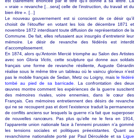
est clairement énoncée par le titre qu’il donne à sa lettre. La
« vraie » revanche […
sera
] celle de l’instruction, du travail et du
bien être ». [...]
Le nouveau gouvernement est si conscient de ce désir qu’il
choisit de l’étouffer en votant les lois de décembre 1871 et
novembre 1872 interdisant toute diffusion de représentation de la
Commune. De fait, elles refusaient aux insurgés d’entretenir leur
mémoire. Le désir de revanche des fédérés est interdit
d’accomplissement.
En 1874, alors qu’Antonin Mercié triomphe au Salon des Artistes
avec son
Gloria Victis,
cette sculpture qui donne aux soldats
français une forme de revanche résiliente, Auguste Gérardin
réalise sous le même titre un tableau où le vaincu glorieux n’est
pas le mobile français de Sedan, Metz ou Loigny, mais
le fédéré
tombé au pied de sa barricade
. La confrontation des deux
œuvres montre comment les expériences de la guerre suscitent
des mémoires rivales, voire ennemies, dans le cœur des
Français. Ces mémoires entretiennent des désirs de revanche
qui ne se recoupent pas et dont l’existence traduit la permanence
de conflits anciens sur lesquels la guerre n’a fait que superposer
de nouvelles rancœurs. Pas plus qu’elle ne le fera en 1914,
l’apparente union nationale face à l’ennemi prussien n’a gommé
les tensions sociales et politiques préexistantes. Quant au
revanchisme nationaliste porté par Paul Déroulède et sa
Ligue