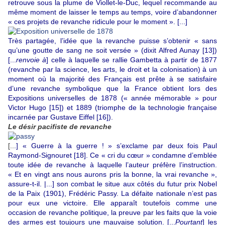
retrouve sous la plume de Viollet-le-Duc, lequel recommande au
même moment de laisser le temps au temps, voire d’abandonner
« ces projets de revanche ridicule pour le moment ». [...]
Très partagée, l’idée que la revanche puisse s’obtenir « sans
qu’une goutte de sang ne soit versée » (dixit Alfred Aunay
[13]
)
[...
renvoie à
] celle à laquelle se rallie Gambetta à partir de 1877
(revanche par la science, les arts, le droit et la colonisation) à un
moment où la majorité des Français est prête à se satisfaire
d’une revanche symbolique que la France obtient lors des
Expositions universelles de 1878 (« année mémorable » pour
Victor Hugo
[15]
) et 1889 (triomphe de la technologie française
incarnée par Gustave Eiffel
[16]
).
Le désir pacifiste de revanche
[..
.] « Guerre à la guerre ! » s’exclame par deux fois Paul
Raymond-Signouret
[18]
. Ce « cri du cœur » condamne d’emblée
toute idée de revanche à laquelle l’auteur préfère l’instruction.
« Et en vingt ans nous aurons pris la bonne, la vrai revanche »,
assure-t-il. |...] son combat le situe aux côtés du futur prix Nobel
de la Paix (1901), Frédéric Passy. La défaite nationale n’est pas
pour eux une victoire. Elle apparaît toutefois comme une
occasion de revanche politique, la preuve par les faits que la voie
des armes est toujours une mauvaise solution. [...
Pourtant
] les