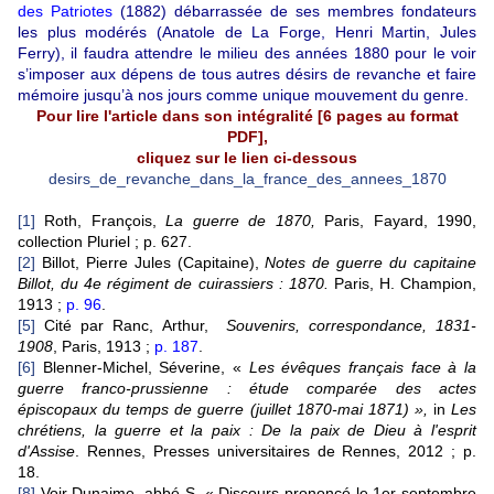
des Patriotes
(1882) débarrassée de ses membres fondateurs
les plus modérés (Anatole de La Forge, Henri Martin, Jules
Ferry), il faudra attendre le milieu des années 1880 pour le voir
s’imposer aux dépens de tous autres désirs de revanche et faire
mémoire jusqu’à nos jours comme unique mouvement du genre.
Pour lire l'article dans son intégralité [6 pages au format
PDF],
cliquez sur le lien ci-dessous
desirs_de_revanche_dans_la_france_des_annees_1870
[1]
Roth, François,
La guerre de 1870,
Paris, Fayard, 1990,
collection Pluriel ; p. 627.
[2]
Billot, Pierre Jules (Capitaine),
Notes de guerre du capitaine
Billot, du 4e régiment de cuirassiers : 1870.
Paris, H. Champion,
1913 ;
p. 96
.
[5]
Cité par Ranc, Arthur,
Souvenirs, correspondance, 1831-
1908
, Paris, 1913 ;
p. 187
.
[6]
Blenner-Michel, Séverine, «
Les évêques français face à la
guerre franco-prussienne : étude comparée des actes
épiscopaux du temps de guerre (juillet 1870-mai 1871) »,
in
Les
chrétiens, la guerre et la paix : De la paix de Dieu à l'esprit
d'Assise
. Rennes, Presses universitaires de Rennes, 2012 ; p.
18.
[8]
Voir Dunaime, abbé S, « Discours prononcé le 1er septembre