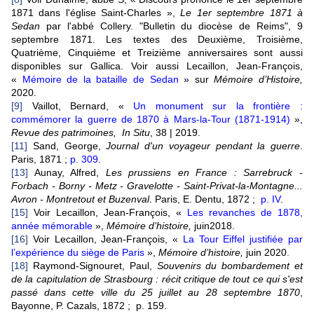
1871 dans l'église Saint-Charles »,
Le 1er septembre 1871 à
Sedan
par l'abbé Collery. "Bulletin du diocèse de Reims", 9
septembre 1871. Les textes des Deuxième, Troisième,
Quatrième, Cinquième et Treizième anniversaires sont aussi
disponibles sur Gallica. Voir aussi Lecaillon, Jean-François,
«
Mémoire de la bataille de Sedan
» sur
Mémoire d’Histoire,
2020.
[9]
Vaillot, Bernard, «
Un monument sur la frontière :
commémorer la guerre de 1870 à Mars-la-Tour (1871-1914)
»,
Revue des patrimoines,
In Situ
, 38 | 2019.
[11]
Sand, George,
Journal d'un voyageur pendant la guerre
.
Paris, 1871 ;
p. 309
.
[13]
Aunay, Alfred,
Les prussiens en France : Sarrebruck -
Forbach - Borny - Metz - Gravelotte - Saint-Privat-la-Montagne...
Avron - Montretout et Buzenval
. Paris, E. Dentu, 1872 ;
p. IV
.
[15]
Voir Lecaillon, Jean-François, «
Les revanches de 1878,
année mémorable
»,
Mémoire d’histoire,
juin2018.
[16]
Voir Lecaillon, Jean-François, «
La Tour Eiffel justifiée par
l’expérience du siège de Paris
»,
Mémoire d’histoire,
juin 2020
.
[18]
Raymond-Signouret, Paul,
Souvenirs du bombardement et
de la capitulation de Strasbourg : récit critique de tout ce qui s'est
passé dans cette ville du 25 juillet au 28 septembre 1870
,
Bayonne, P. Cazals, 1872 ; p. 159.