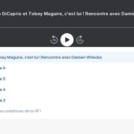
 DiCaprio et Tobey Maguire, c'est lui ! Rencontre avec Dam
bey Maguire, c'est lui ! Rencontre avec Damien Witecka
e 6
e 5
e 4
e 3
s créatrices de la VF !
e 2
e 1