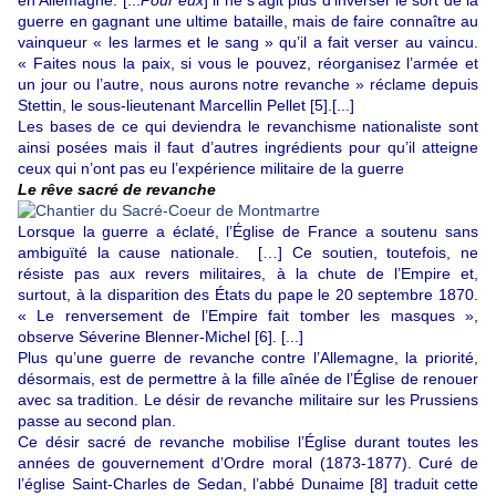
en Allemagne. [...
Pour eux
] il ne s’agit plus d’inverser le sort de la
guerre en gagnant une ultime bataille, mais de faire connaître au
vainqueur « les larmes et le sang » qu’il a fait verser au vaincu.
« Faites nous la paix, si vous le pouvez, réorganisez l’armée et
un jour ou l’autre, nous aurons notre revanche » réclame depuis
Stettin, le sous-lieutenant Marcellin Pellet
[5]
.[...]
Les bases de ce qui deviendra le revanchisme nationaliste sont
ainsi posées mais il faut d’autres ingrédients pour qu’il atteigne
ceux qui n’ont pas eu l’expérience militaire de la guerre
Le rêve sacré de revanche
Lorsque la guerre a éclaté, l’Église de France a soutenu sans
ambiguïté la cause nationale. […] Ce soutien, toutefois, ne
résiste pas aux revers militaires, à la chute de l’Empire et,
surtout, à la disparition des États du pape le 20 septembre 1870.
« Le renversement de l’Empire fait tomber les masques »,
observe Séverine Blenner-Michel
[6]
. [...]
Plus qu’une guerre de revanche contre l’Allemagne, la priorité,
désormais, est de permettre à la fille aînée de l’Église de renouer
avec sa tradition. Le désir de revanche militaire sur les Prussiens
passe au second plan.
Ce désir sacré de revanche mobilise l’Église durant toutes les
années de gouvernement d’Ordre moral (1873-1877). Curé de
l’église Saint-Charles de Sedan, l’abbé Dunaime
[8]
traduit cette