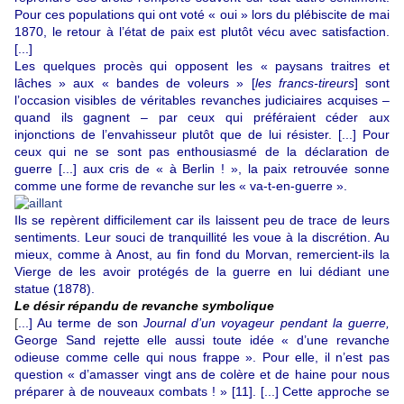
Pour ces populations qui ont voté « oui » lors du plébiscite de mai
1870, le retour à l’état de paix est plutôt vécu avec satisfaction.
[...]
Les quelques procès qui opposent les « paysans traitres et
lâches » aux « bandes de voleurs » [
les francs-tireurs
] sont
l’occasion visibles de véritables revanches judiciaires acquises –
quand ils gagnent – par ceux qui préféraient céder aux
injonctions de l’envahisseur plutôt que de lui résister. [...] Pour
ceux qui ne se sont pas enthousiasmé de la déclaration de
guerre [...] aux cris de « à Berlin ! », la paix retrouvée sonne
comme une forme de revanche sur les « va-t-en-guerre ».
Ils se repèrent difficilement car ils laissent peu de trace de leurs
sentiments. Leur souci de tranquillité les voue à la discrétion
. Au
mieux, comme à Anost, au fin fond du Morvan, remercient-ils la
Vierge de les avoir protégés de la guerre en lui dédiant une
statue (1878).
Le désir répandu de revanche symbolique
[
...] Au terme de son
Journal d’un voyageur pendant la guerre,
George Sand rejette elle aussi toute idée « d’une revanche
odieuse comme celle qui nous frappe ». Pour elle, il n’est pas
question « d’amasser vingt ans de colère et de haine pour nous
préparer à de nouveaux combats ! »
[11]
. [...] Cette approche se