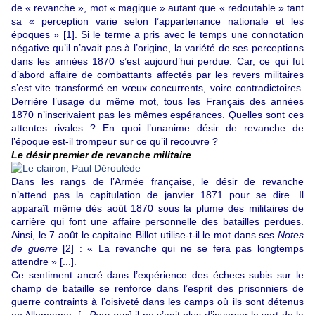
de « revanche », mot « magique » autant que « redoutable » tant
sa « perception varie selon l’appartenance nationale et les
époques »
[1]
. Si le terme a pris avec le temps une connotation
négative qu’il n’avait pas à l’origine, la variété de ses perceptions
dans les années 1870 s’est aujourd’hui perdue. Car, ce qui fut
d’abord affaire de combattants affectés par les revers militaires
s’est vite transformé en vœux concurrents, voire contradictoires.
Derrière l’usage du même mot, tous les Français des années
1870 n’inscrivaient pas les mêmes espérances. Quelles sont ces
attentes rivales ? En quoi l’unanime désir de revanche de
l’époque est-il trompeur sur ce qu’il recouvre ?
Le désir premier de revanche militaire
Dans les rangs de l’Armée française, le désir de revanche
n’attend pas la capitulation de janvier 1871 pour se dire. Il
apparaît même dès août 1870 sous la plume des militaires de
carrière qui font une affaire personnelle des batailles perdues.
Ainsi, le 7 août le capitaine Billot utilise-t-il le mot dans ses
Notes
de guerre
[2]
: « La revanche qui ne se fera pas longtemps
attendre » [...].
Ce sentiment ancré dans l’expérience des échecs subis sur le
champ de bataille se renforce dans l’esprit des prisonniers de
guerre contraints à l’oisiveté dans les camps où ils sont détenus