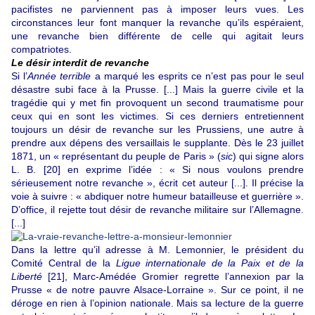
pacifistes ne parviennent pas à imposer leurs vues. Les
circonstances leur font manquer la revanche qu’ils espéraient,
une revanche bien différente de celle qui agitait leurs
compatriotes.
Le désir interdit de revanche
Si l’
Année terrible
a marqué les esprits ce n’est pas pour le seul
désastre subi face à la Prusse. [...] Mais la guerre civile et la
tragédie qui y met fin provoquent un second traumatisme pour
ceux qui en sont les victimes. Si ces derniers entretiennent
toujours un désir de revanche sur les Prussiens, une autre à
prendre aux dépens des versaillais le supplante. Dès le 23 juillet
1871, un « représentant du peuple de Paris » (
sic
) qui signe alors
L. B.
[20]
en exprime l’idée : « Si nous voulons prendre
sérieusement notre revanche », écrit cet auteur [...]. Il précise la
voie à suivre : « abdiquer notre humeur batailleuse et guerrière ».
D’office, il rejette tout désir de revanche militaire sur l’Allemagne.
[...]
Dans la lettre qu’il adresse à M. Lemonnier, le président du
Comité Central de la
Ligue internationale de la Paix et de la
Liberté
[21]
, Marc-Amédée Gromier regrette l’annexion par la
Prusse « de notre pauvre Alsace-Lorraine ». Sur ce point, il ne
déroge en rien à l’opinion nationale. Mais sa lecture de la guerre