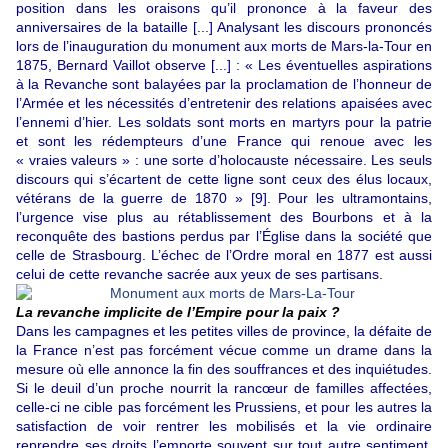
position dans les oraisons qu’il prononce à la faveur des
anniversaires de la bataille [...] Analysant les discours prononcés
lors de l’inauguration du monument aux morts de Mars-la-Tour en
1875, Bernard Vaillot observe [...] : « Les éventuelles aspirations
à la Revanche sont balayées par la proclamation de l’honneur de
l’Armée et les nécessités d’entretenir des relations apaisées avec
l’ennemi d’hier. Les soldats sont morts en martyrs pour la patrie
et sont les rédempteurs d’une France qui renoue avec les
« vraies valeurs » : une sorte d’holocauste nécessaire. Les seuls
discours qui s’écartent de cette ligne sont ceux des élus locaux,
vétérans de la guerre de 1870 »
[9]
. Pour les ultramontains,
l’urgence vise plus au rétablissement des Bourbons et à la
reconquête des bastions perdus par l’Église dans la société que
celle de Strasbourg. L’échec de l’Ordre moral en 1877 est aussi
celui de cette revanche sacrée aux yeux de ses partisans.
La revanche implicite de l’Empire pour la paix ?
Dans les campagnes et les petites villes de province, la défaite de
la France n’est pas forcément vécue comme un drame dans la
mesure où elle annonce la fin des souffrances et des inquiétudes.
Si le deuil d’un proche nourrit la rancœur de familles affectées,
celle-ci ne cible pas forcément les Prussiens, et pour les autres la
satisfaction de voir rentrer les mobilisés et la vie ordinaire
reprendre ses droits l’emporte souvent sur tout autre sentiment.