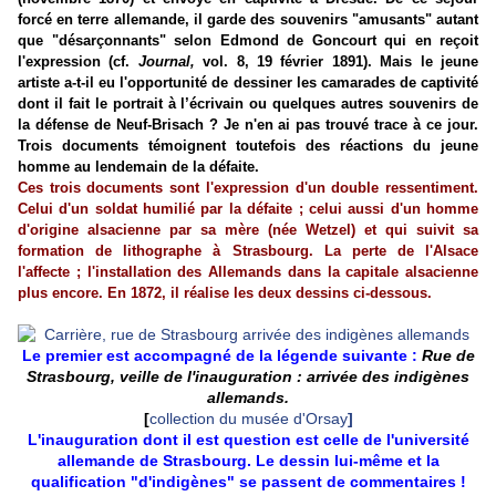
forcé en terre allemande, il garde des souvenirs "amusants" autant
que "désarçonnants" selon Edmond de Goncourt qui en reçoit
l'expression (cf.
Journal,
vol. 8, 19 février 1891). Mais le jeune
artiste a-t-il eu l'opportunité de dessiner les camarades de captivité
dont il fait le portrait à l’écrivain ou quelques autres souvenirs de
la défense de Neuf-Brisach ? Je n'en ai pas trouvé trace à ce jour.
Trois documents témoignent toutefois des réactions du jeune
homme au lendemain de la défaite.
Ces trois documents sont l'expression d'un double ressentiment.
Celui d'un soldat humilié par la défaite ; celui aussi d'un homme
d'origine alsacienne par sa mère (née Wetzel) et qui suivit sa
formation de lithographe à Strasbourg. La perte de l'Alsace
l'affecte ; l'installation des Allemands dans la capitale alsacienne
plus encore. En 1872, il réalise les deux dessins ci-dessous.
Le premier est accompagné de la légende suivante :
Rue de
Strasbourg, veille de l'inauguration : arrivée des indigènes
allemands.
[
collection du musée d'Orsay
]
L'inauguration dont il est question est celle de l'université
allemande de Strasbourg. Le dessin lui-même et la
qualification "d'indigènes" se passent de commentaires !