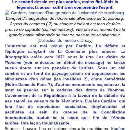
Le second dessin est plus confus, moins fini. Mais la
légende, là aussi, suffit à en comprendre l'esprit.
Banquet d'inauguration de l'Université allemande de Strasbourg.
Aspect du commes ( ?) ou chaque étudiant est tenu de faire
preuve de capacité (comme mesure). Vue prise au moment où la
grande nation allemande se montre dans toute sa splendeur.
[
Collection du musée d'Orsa
y]
L'annexion est mal vécue par Carrière. La défaite et
l'épilogue sanglant de la Commune
plus encore
.
La
lithographie créée vers 1871 sous le titre
Les droits de
l'homme
(voir ci-dessus en début de message) ne laisse
aucun doute sur les pensées de l'artiste. Sous un ciel
sombre et un fond de paysage urbain où apparaissent les
silhouettes d'un dôme (les Invalides ?), d'une cathédrale
(Notre-Dame de Paris ?), d'autres monuments majestueux, la
mort se penche sur le cadavre des droits de l'homme.
L'avènement de la République à la faveur de la défaite n'a
pas sauvé les valeurs de la Révolution. Eugène Carrière, qui
fera état de convictions socialistes, dreyfusardes et
pacifistes au sein du groupe de la Conciliation
Internationale, traduit ici la leçon qu'il tire de l'
Année
terrible.
Une leçon traumatisante.
Source : Louvre. Les collections des arts graphiques.
Eugène