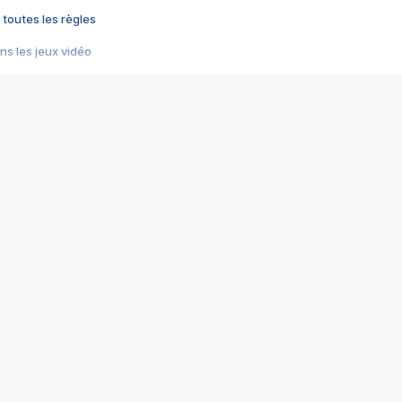
 toutes les règles
s les jeux vidéo
us choquant de Rockstar ? - Le scandale BULLY
e plus moche de Steam
du RÊVE tourne au CAUCHEMAR
pendant 8 heures
it… à tort
umiliés par un jeu vidéo
ire - Final Fantasy 8
ti un empire - Age of Empires
story DOFUS
tard, il crée l'un des pires jeux de tous les temps, MindsEye.