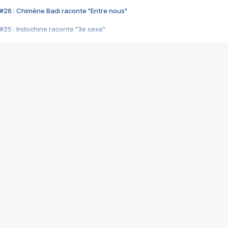
#26 : Chimène Badi raconte "Entre nous"
#25 : Indochine raconte "3e sexe"
#24 : Zaho raconte "C'est chelou"
#23 : Patrick Bruel raconte "Au café des délices"
#22 : Kyo raconte "Le chemin"
#21 : Nolwenn Leroy raconte "Cassé"
#20 : Patrick Hernandez raconte "Born to be alive"
#19 : Lorie raconte "Près de moi"
#18 : Michael Jones raconte "A nos actes manqués" (avec Jean-Jacque
#17 : Khaled raconte "Aïcha"
#16 : Corneille raconte "Parce qu'on vient de loin"
#15 : Indochine raconte "L'aventurier"