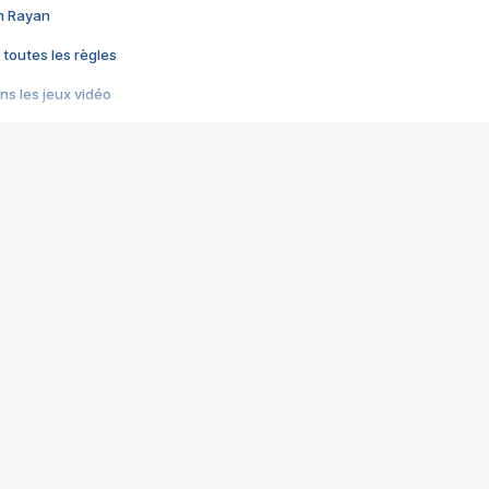
im Rayan
 toutes les règles
s les jeux vidéo
us choquant de Rockstar ? - Le scandale BULLY
e plus moche de Steam
du RÊVE tourne au CAUCHEMAR
pendant 8 heures
it… à tort
umiliés par un jeu vidéo
ire - Final Fantasy 8
ti un empire - Age of Empires
story DOFUS
tard, il crée l'un des pires jeux de tous les temps, MindsEye.