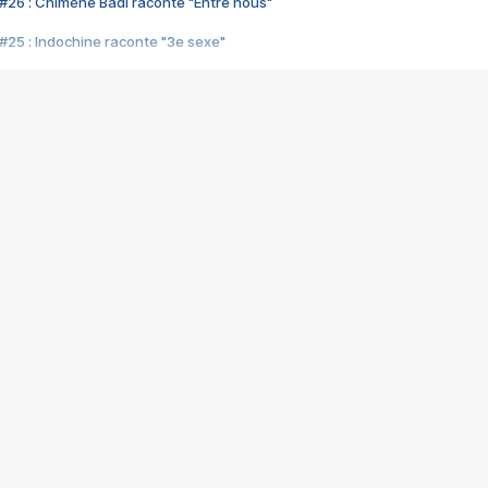
#26 : Chimène Badi raconte "Entre nous"
#25 : Indochine raconte "3e sexe"
#24 : Zaho raconte "C'est chelou"
#23 : Patrick Bruel raconte "Au café des délices"
#22 : Kyo raconte "Le chemin"
#21 : Nolwenn Leroy raconte "Cassé"
#20 : Patrick Hernandez raconte "Born to be alive"
#19 : Lorie raconte "Près de moi"
#18 : Michael Jones raconte "A nos actes manqués" (avec Jean-Jacque
#17 : Khaled raconte "Aïcha"
#16 : Corneille raconte "Parce qu'on vient de loin"
#15 : Indochine raconte "L'aventurier"
14 : Lorie raconte "Sur un air latino"