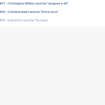
#27 : Christophe Willem raconte "Jacques a dit"
#26 : Chimène Badi raconte "Entre nous"
#25 : Indochine raconte "3e sexe"
#24 : Zaho raconte "C'est chelou"
#23 : Patrick Bruel raconte "Au café des délices"
#22 : Kyo raconte "Le chemin"
#21 : Nolwenn Leroy raconte "Cassé"
#20 : Patrick Hernandez raconte "Born to be alive"
#19 : Lorie raconte "Près de moi"
#18 : Michael Jones raconte "A nos actes manqués" (avec Jean-Jacque
#17 : Khaled raconte "Aïcha"
#16 : Corneille raconte "Parce qu'on vient de loin"
#15 : Indochine raconte "L'aventurier"