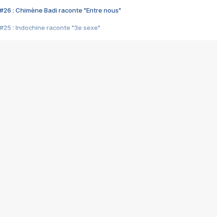
#26 : Chimène Badi raconte "Entre nous"
#25 : Indochine raconte "3e sexe"
#24 : Zaho raconte "C'est chelou"
#23 : Patrick Bruel raconte "Au café des délices"
#22 : Kyo raconte "Le chemin"
#21 : Nolwenn Leroy raconte "Cassé"
#20 : Patrick Hernandez raconte "Born to be alive"
#19 : Lorie raconte "Près de moi"
#18 : Michael Jones raconte "A nos actes manqués" (avec Jean-Jacque
#17 : Khaled raconte "Aïcha"
#16 : Corneille raconte "Parce qu'on vient de loin"
#15 : Indochine raconte "L'aventurier"