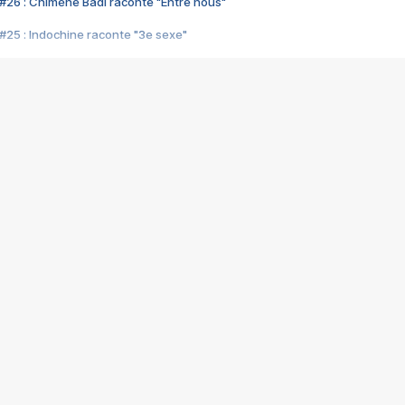
#26 : Chimène Badi raconte "Entre nous"
#25 : Indochine raconte "3e sexe"
#24 : Zaho raconte "C'est chelou"
#23 : Patrick Bruel raconte "Au café des délices"
#22 : Kyo raconte "Le chemin"
#21 : Nolwenn Leroy raconte "Cassé"
#20 : Patrick Hernandez raconte "Born to be alive"
#19 : Lorie raconte "Près de moi"
#18 : Michael Jones raconte "A nos actes manqués" (avec Jean-Jacque
#17 : Khaled raconte "Aïcha"
#16 : Corneille raconte "Parce qu'on vient de loin"
#15 : Indochine raconte "L'aventurier"
14 : Lorie raconte "Sur un air latino"