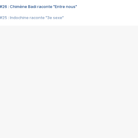
#26 : Chimène Badi raconte "Entre nous"
#25 : Indochine raconte "3e sexe"
#24 : Zaho raconte "C'est chelou"
#23 : Patrick Bruel raconte "Au café des délices"
#22 : Kyo raconte "Le chemin"
#21 : Nolwenn Leroy raconte "Cassé"
#20 : Patrick Hernandez raconte "Born to be alive"
#19 : Lorie raconte "Près de moi"
#18 : Michael Jones raconte "A nos actes manqués" (avec Jean-Jacque
#17 : Khaled raconte "Aïcha"
#16 : Corneille raconte "Parce qu'on vient de loin"
#15 : Indochine raconte "L'aventurier"